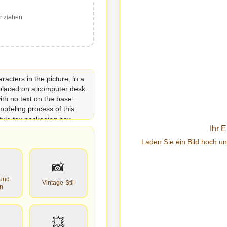
r ziehen
Ihr 
Laden Sie ein Bild hoch u
📸
rund
Vintage-Stil
n
💥