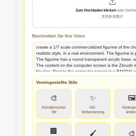
Zum Hochladen klicken
oder hierhe
支持多张图片
Beschreiben Sie Ihre Vision
Voreingestellte Stile
🎨
✨
🖼️
Künstlerischer
HD-
Hinterg
Stil
Verbesserung
änder
🏢
🖌️
🎨