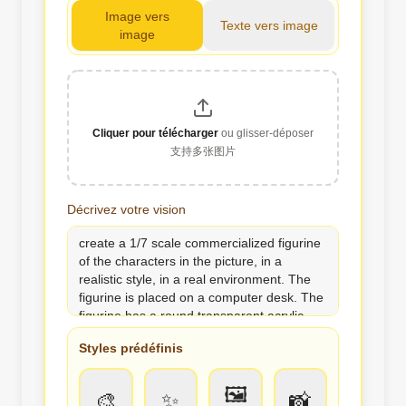
Image vers
Texte vers image
image
Cliquer pour télécharger
ou glisser-déposer
支持多张图片
Décrivez votre vision
Styles prédéfinis
🖼️
🎨
✨
📸