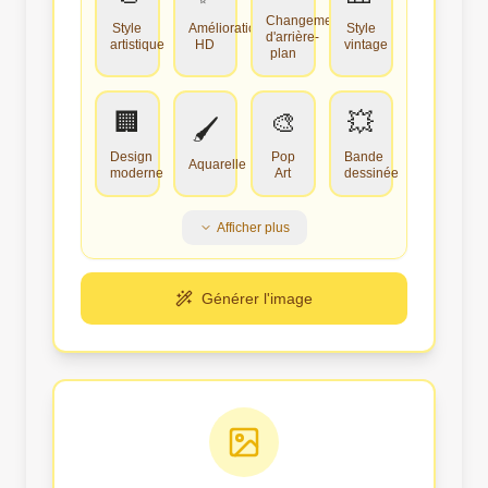
Changement
Style
Amélioration
Style
d'arrière-
artistique
HD
vintage
plan
🏢
🎨
💥
🖌️
Design
Pop
Bande
Aquarelle
moderne
Art
dessinée
Afficher plus
Générer l'image